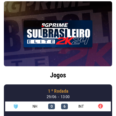
Jogos
1 º Rodada
29/06 - 13:00
NH
0
6
INT