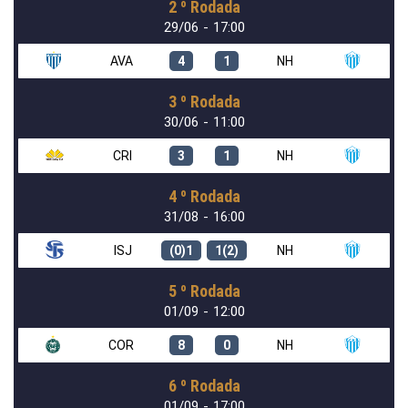
2 º Rodada
29/06 - 17:00
AVA
4
1
NH
3 º Rodada
30/06 - 11:00
CRI
3
1
NH
4 º Rodada
31/08 - 16:00
ISJ
(0)1
1(2)
NH
5 º Rodada
01/09 - 12:00
COR
8
0
NH
6 º Rodada
01/09 - 17:00