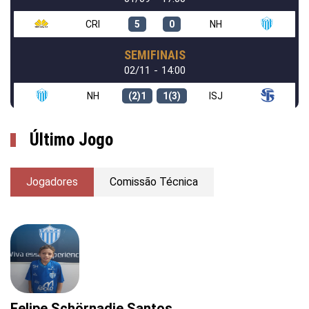
CRI
5
0
NH
SEMIFINAIS
02/11 - 14:00
NH
(2)1
1(3)
ISJ
Último Jogo
Jogadores
Comissão Técnica
Felipe Schörnadie Santos