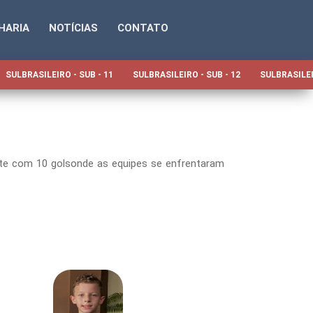
HARIA
NOTÍCIAS
CONTATO
SULBRASILEIRO - SUB - 11
SULBRASILEIRO - SUB - 12
SULBRASILEI
zante com 10 golsonde as equipes se enfrentaram