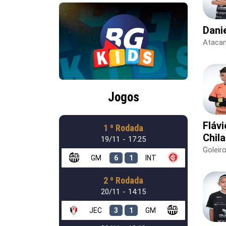
Danie
Ataca
Jogos
Fláv
1 º Rodada
Chila
19/11 - 17:25
Goleir
GM
6
1
INT
2 º Rodada
20/11 - 14:15
JEC
3
1
GM