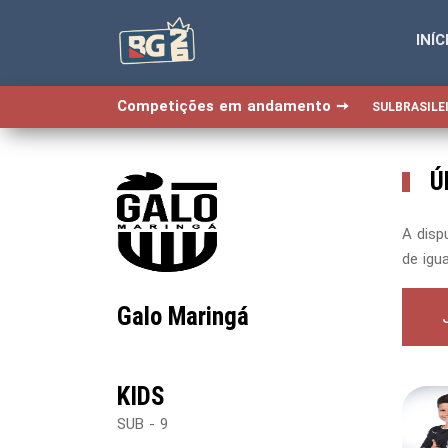
INÍC
-->
-->
-->
-->
Competições em andamento ➙
SULBRASILEI
Ú
A disp
de igu
Galo Maringá
KIDS
SUB - 9