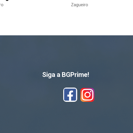
ro
Zagueiro
Siga a BGPrime!