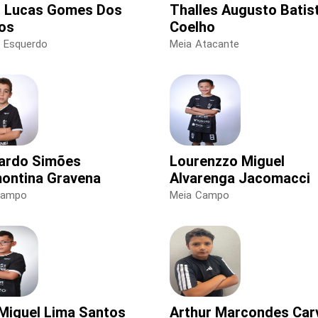
 Lucas Gomes Dos
Thalles Augusto Batis
os
Coelho
l Esquerdo
Meia Atacante
ardo Simões
Lourenzzo Miguel
ontina Gravena
Alvarenga Jacomacci
Campo
Meia Campo
 Miguel Lima Santos
Arthur Marcondes Car