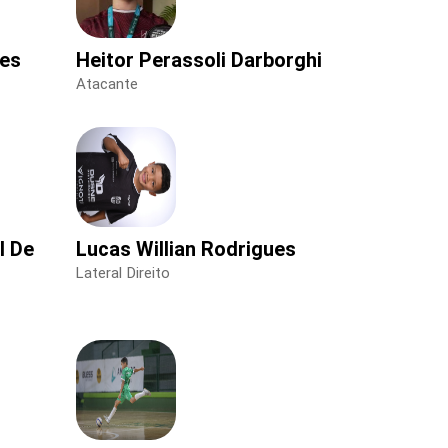
ues
Heitor Perassoli Darborghi
Atacante
l De
Lucas Willian Rodrigues
Lateral Direito