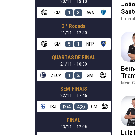
20/11 - 18:10
João
Sant
GM
1
3
AVA
Latera
3 º Rodada
21/11 - 12:30
GM
5
1
NFP
QUARTAS DE FINAL
21/11 - 18:30
Bern
Tram
ZECA
1
2
GM
Meia 
SEMIFINAIS
22/11 - 17:45
ISJ
(2)4
4(3)
GM
FINAL
23/11 - 12:05
Luiz