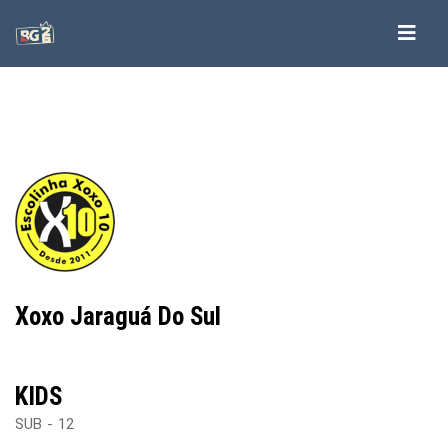
-->
-->
-->
-->
Xoxo Jaraguá Do Sul
KIDS
SUB - 12