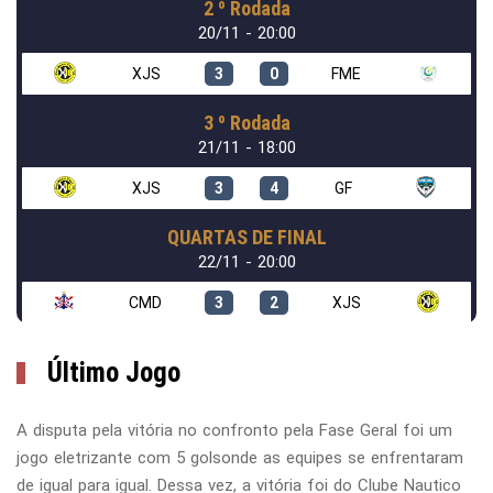
2 º Rodada
20/11 - 20:00
XJS
3
0
FME
3 º Rodada
21/11 - 18:00
XJS
3
4
GF
QUARTAS DE FINAL
22/11 - 20:00
CMD
3
2
XJS
Último Jogo
A disputa pela vitória no confronto pela Fase Geral foi um
jogo eletrizante com 5 golsonde as equipes se enfrentaram
de igual para igual. Dessa vez, a vitória foi do Clube Nautico