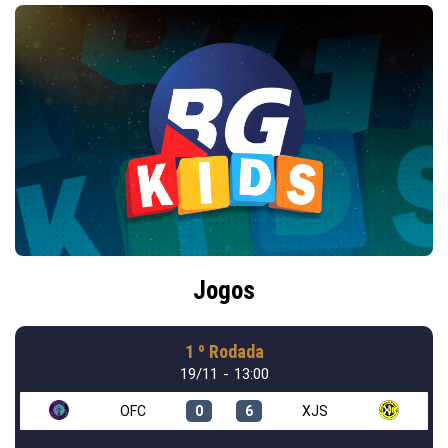
Jogos
1 º Rodada
19/11 - 13:00
OFC
0
6
XJS