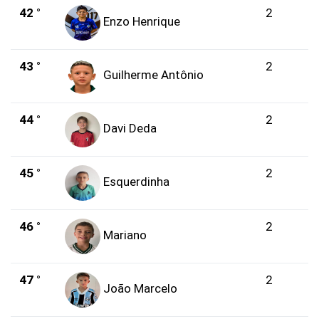
42 °
2
Enzo Henrique
43 °
2
Guilherme Antônio
44 °
2
Davi Deda
45 °
2
Esquerdinha
46 °
2
Mariano
47 °
2
João Marcelo