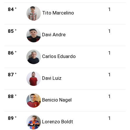
84 °
1
Tito Marcelino
85 °
1
Davi Andre
86 °
1
Carlos Eduardo
87 °
1
Davi Luiz
88 °
1
Benicio Nagel
89 °
1
Lorenzo Boldt