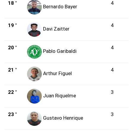
18 °
4
Bernardo Bayer
19 °
4
Davi Zaitter
20 °
4
Pablo Garibaldi
21 °
4
Arthur Figuel
22 °
3
Juan Riquelme
23 °
3
Gustavo Henrique