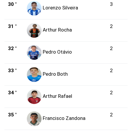
30 °
3
Lorenzo Silveira
31 °
2
Arthur Rocha
32 °
2
Pedro Otávio
33 °
2
Pedro Both
34 °
2
Arthur Rafael
35 °
2
Francisco Zandona