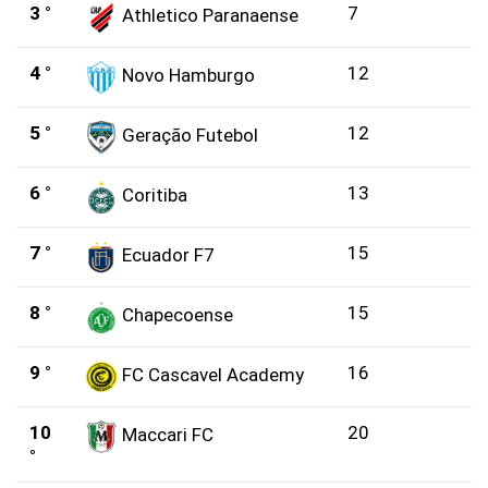
3 °
7
Athletico Paranaense
4 °
12
Novo Hamburgo
5 °
12
Geração Futebol
6 °
13
Coritiba
7 °
15
Ecuador F7
8 °
15
Chapecoense
9 °
16
FC Cascavel Academy
10
20
Maccari FC
°