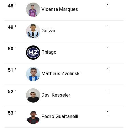
48 °
1
Vicente Marques
49 °
1
Guizão
50 °
1
Thiago
51 °
1
Matheus Zvolinski
52 °
1
Davi Kesseler
53 °
1
Pedro Guaitanelli