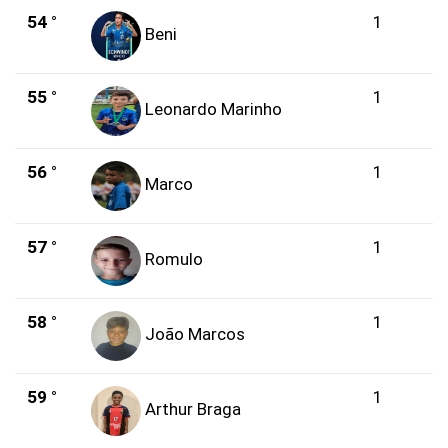
54 °
1
Beni
55 °
1
Leonardo Marinho
56 °
1
Marco
57 °
1
Romulo
58 °
1
João Marcos
59 °
1
Arthur Braga