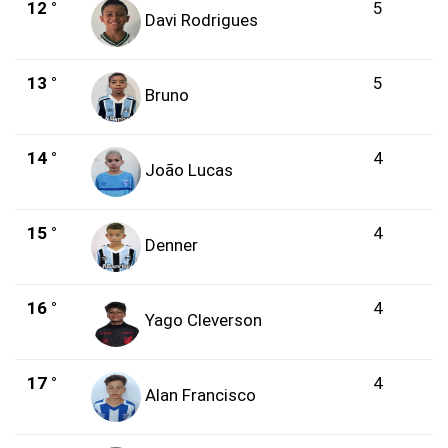
12 °
5
Davi Rodrigues
13 °
5
Bruno
14 °
4
João Lucas
15 °
4
Denner
16 °
4
Yago Cleverson
17 °
4
Alan Francisco