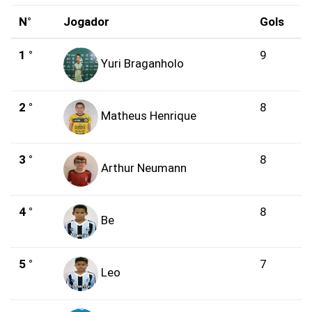
N°
Jogador
Gols
1 °
9
Yuri Braganholo
2 °
8
Matheus Henrique
3 °
8
Arthur Neumann
4 °
8
Be
5 °
7
Leo