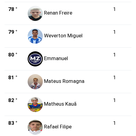
78 °
1
Renan Freire
79 °
1
Weverton Miguel
80 °
1
Emmanuel
81 °
1
Mateus Romagna
82 °
1
Matheus Kauã
83 °
1
Rafael Filipe