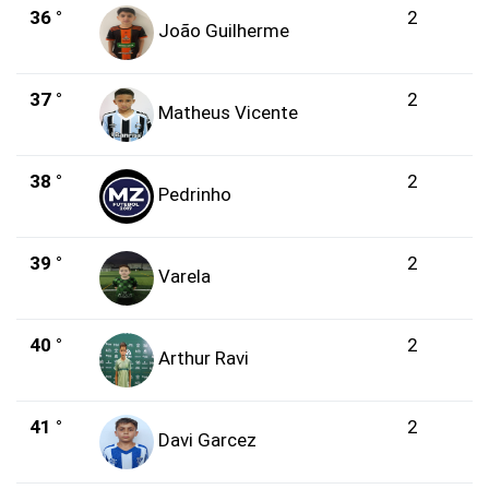
36 °
2
João Guilherme
37 °
2
Matheus Vicente
38 °
2
Pedrinho
39 °
2
Varela
40 °
2
Arthur Ravi
41 °
2
Davi Garcez