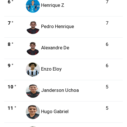
6 °
7
Henrique Z
7 °
7
Pedro Henrique
8 °
6
Alexandre De
9 °
6
Enzo Eloy
10 °
5
Janderson Uchoa
11 °
5
Hugo Gabriel