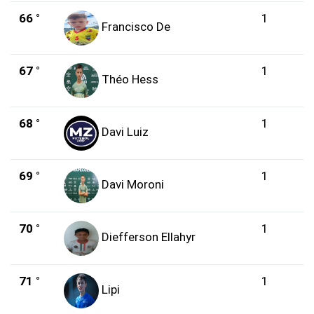
66 °
1
Francisco De
67 °
1
Théo Hess
68 °
1
Davi Luiz
69 °
1
Davi Moroni
70 °
1
Diefferson Ellahyr
71 °
1
Lipi