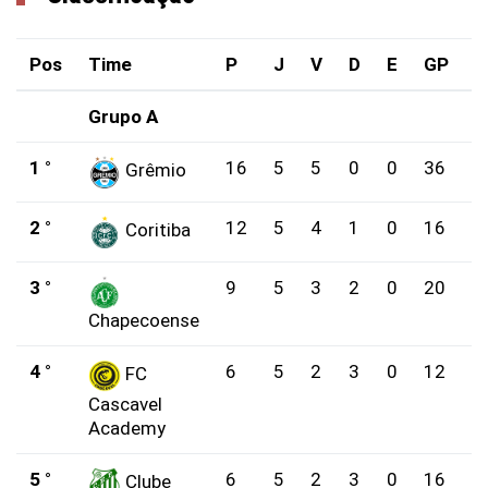
Pos
Time
P
J
V
D
E
GP
G
Grupo A
1 °
16
5
5
0
0
36
2
Grêmio
2 °
12
5
4
1
0
16
1
Coritiba
3 °
9
5
3
2
0
20
1
Chapecoense
4 °
6
5
2
3
0
12
1
FC
Cascavel
Academy
5 °
6
5
2
3
0
16
2
Clube