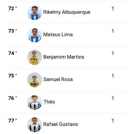
72 °
1
Rikelmy Albuquerque
73 °
1
Mateus Lima
74 °
1
Benjamim Martins
75 °
1
Samuel Rosa
76 °
1
Théo
77 °
1
Rafael Gustavo