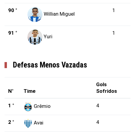
90 °
1
Willian Miguel
91 °
1
Yuri
Defesas Menos Vazadas
Gols
N°
Time
Sofridos
1 °
4
Grêmio
2 °
4
Avai