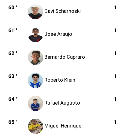
60 °
1
Davi Scharnoski
61 °
1
Jose Araujo
62 °
1
Bernardo Capraro
63 °
1
Roberto Klein
64 °
1
Rafael Augusto
65 °
1
Miguel Henrique