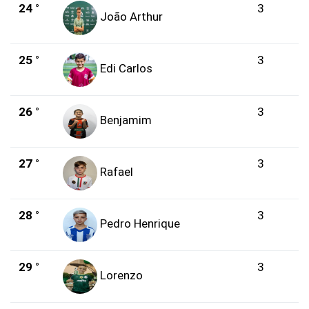
24 °
3
João Arthur
25 °
3
Edi Carlos
26 °
3
Benjamim
27 °
3
Rafael
28 °
3
Pedro Henrique
29 °
3
Lorenzo