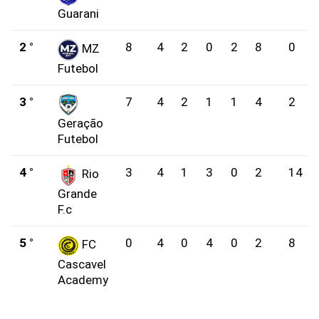
Guarani
2 °
8
4
2
0
2
8
0
MZ
Futebol
3 °
7
4
2
1
1
4
2
Geração
Futebol
4 °
3
4
1
3
0
2
14
Rio
Grande
F.c
5 °
0
4
0
4
0
2
8
FC
Cascavel
Academy