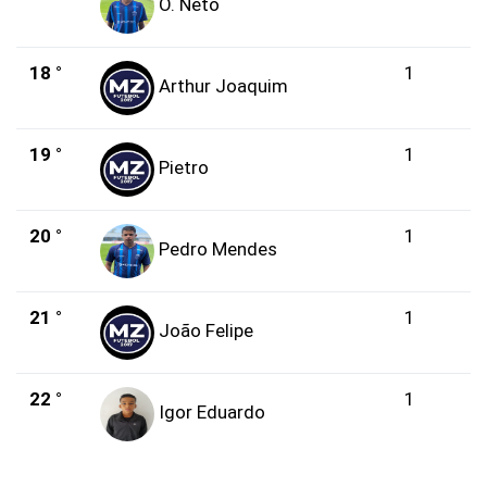
O. Neto
18 °
1
Arthur Joaquim
19 °
1
Pietro
20 °
1
Pedro Mendes
21 °
1
João Felipe
22 °
1
Igor Eduardo