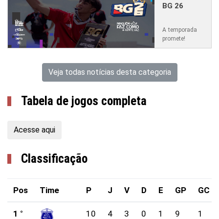
BG 26
A temporada
promete!
Veja todas notícias desta categoria
Tabela de jogos completa
Acesse aqui
Classificação
Pos
Time
P
J
V
D
E
GP
GC
1 °
10
4
3
0
1
9
1