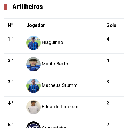
Artilheiros
N°
Jogador
Gols
1 °
4
Hiaguinho
2 °
4
Murilo Bertotti
3 °
3
Matheus Stumm
4 °
2
Eduardo Lorenzo
5 °
2