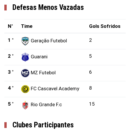
Defesas Menos Vazadas
N°
Time
Gols Sofridos
1 °
2
Geração Futebol
2 °
5
Guarani
3 °
6
MZ Futebol
4 °
8
FC Cascavel Academy
5 °
15
Rio Grande F.c
Clubes Participantes