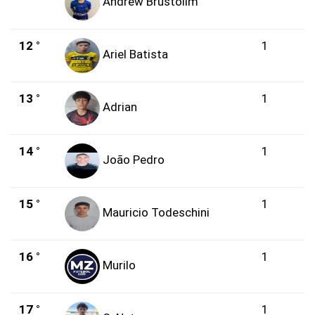
Andrew Brustolim
12 °
1
Ariel Batista
13 °
1
Adrian
14 °
1
João Pedro
15 °
1
Mauricio Todeschini
16 °
1
Murilo
17 °
1