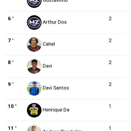
Gustavinho
6 °
2
Arthur Dos
7 °
2
Cahel
8 °
2
Davi
9 °
2
Davi Santos
10 °
1
Henrique Da
11 °
1