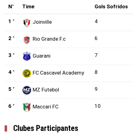
N°
Time
Gols Sofridos
1 °
4
Joinville
2 °
6
Rio Grande F.c
3 °
7
Guarani
4 °
8
FC Cascavel Academy
5 °
9
MZ Futebol
6 °
10
Maccari FC
Clubes Participantes