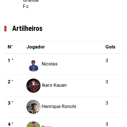
Grande
F.c
Artilheiros
N°
Jogador
Gols
1 °
3
Nicolas
2 °
3
Ikaro Kauan
3 °
3
Henrique Ronchi
4 °
3