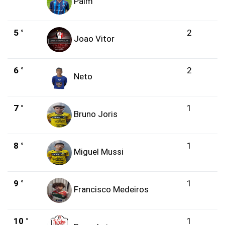
Paim
5 °
2
Joao Vitor
6 °
2
Neto
7 °
1
Bruno Joris
8 °
1
Miguel Mussi
9 °
1
Francisco Medeiros
10 °
1