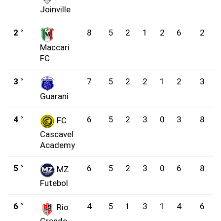
Joinville
2 °
8
5
2
1
2
6
2
Maccari
FC
3 °
7
5
2
2
1
2
3
Guarani
4 °
6
5
2
3
0
3
8
FC
Cascavel
Academy
5 °
6
5
2
3
0
6
8
MZ
Futebol
6 °
4
5
1
3
1
4
6
Rio