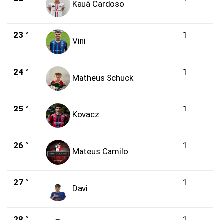
Kauã Cardoso
23 °
1
Vini
24 °
1
Matheus Schuck
25 °
1
Kovacz
26 °
1
Mateus Camilo
27 °
1
Davi
28 °
1