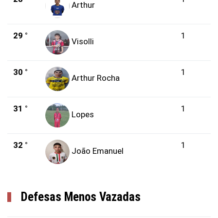
Arthur
29 °
1
Visolli
30 °
1
Arthur Rocha
31 °
1
Lopes
32 °
1
João Emanuel
Defesas Menos Vazadas