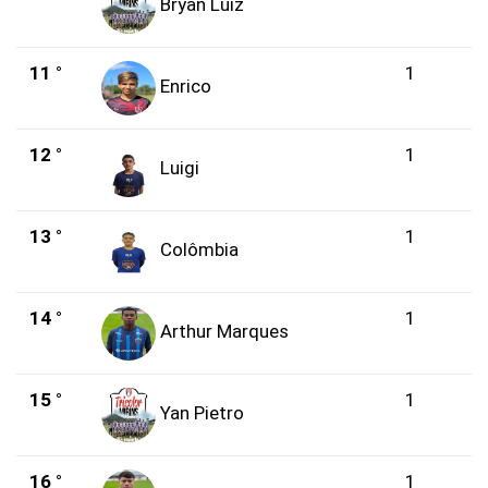
Bryan Luiz
11 °
1
Enrico
12 °
1
Luigi
13 °
1
Colômbia
14 °
1
Arthur Marques
15 °
1
Yan Pietro
16 °
1