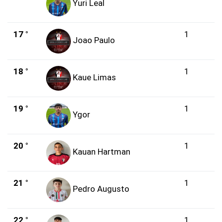
Yuri Leal
17 °
1
Joao Paulo
18 °
1
Kaue Limas
19 °
1
Ygor
20 °
1
Kauan Hartman
21 °
1
Pedro Augusto
22 °
1