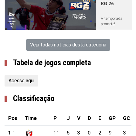
BG 26
A temporada
promete!
Veja todas notícias desta categoria
Tabela de jogos completa
Acesse aqui
Classificação
Pos
Time
P
J
V
D
E
GP
GC
1 °
11
5
3
0
2
9
3