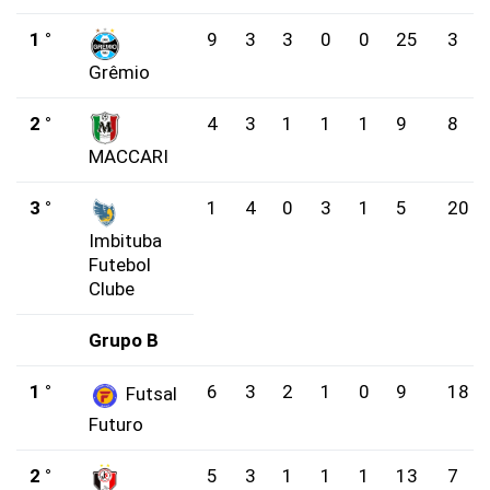
1 °
9
3
3
0
0
25
3
Grêmio
2 °
4
3
1
1
1
9
8
MACCARI
3 °
1
4
0
3
1
5
20
Imbituba
Futebol
Clube
Grupo B
1 °
6
3
2
1
0
9
18
Futsal
Futuro
2 °
5
3
1
1
1
13
7