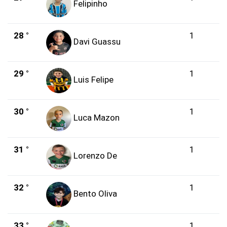
Felipinho
28 °
1
Davi Guassu
29 °
1
Luis Felipe
30 °
1
Luca Mazon
31 °
1
Lorenzo De
32 °
1
Bento Oliva
33 °
1