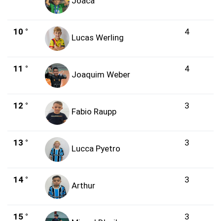
Joaca
10 °
4
Lucas Werling
11 °
4
Joaquim Weber
12 °
3
Fabio Raupp
13 °
3
Lucca Pyetro
14 °
3
Arthur
15 °
3