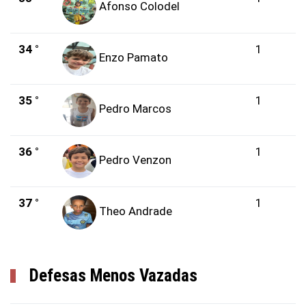
Afonso Colodel
34 °
1
Enzo Pamato
35 °
1
Pedro Marcos
36 °
1
Pedro Venzon
37 °
1
Theo Andrade
Defesas Menos Vazadas