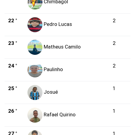
Chimbagol
22 °
2
Pedro Lucas
23 °
2
Matheus Camilo
24 °
2
Paulinho
25 °
1
Josué
26 °
1
Rafael Quirino
27 °
1