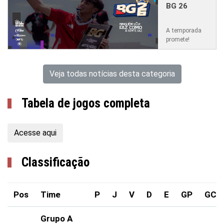
BG 26
A temporada
promete!
Veja todas notícias desta categoria
Tabela de jogos completa
Acesse aqui
Classificação
Pos
Time
P
J
V
D
E
GP
GC
Grupo A