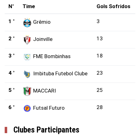
N°
Time
Gols Sofridos
1 °
3
Grêmio
2 °
13
Joinville
3 °
18
FME Bombinhas
4 °
23
Imbituba Futebol Clube
5 °
25
MACCARI
6 °
28
Futsal Futuro
Clubes Participantes