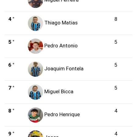
4 °
8
Thiago Matias
5 °
5
Pedro Antonio
6 °
5
Joaquim Fontela
7 °
5
Miguel Bicca
8 °
4
Pedro Henrique
9 °
4