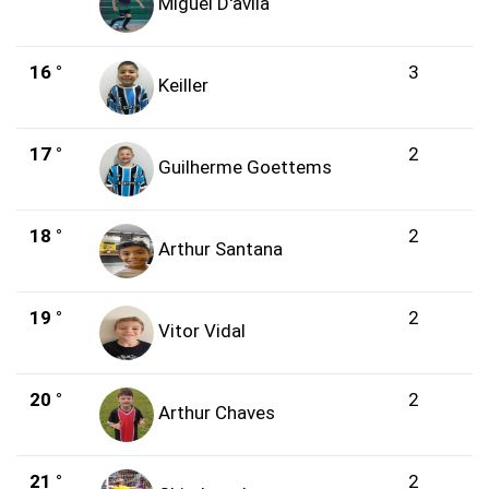
Miguel D'avila
16 °
3
Keiller
17 °
2
Guilherme Goettems
18 °
2
Arthur Santana
19 °
2
Vitor Vidal
20 °
2
Arthur Chaves
21 °
2