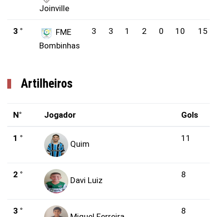
Joinville
3 °
3
3
1
2
0
10
15
FME
Bombinhas
Artilheiros
N°
Jogador
Gols
1 °
11
Quim
2 °
8
Davi Luiz
3 °
8
Miguel Ferreira