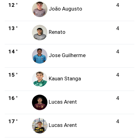
12 °
4
João Augusto
13 °
4
Renato
14 °
4
Jose Guilherme
15 °
4
Kauan Stanga
16 °
4
Lucas Arent
17 °
4
Lucas Arent