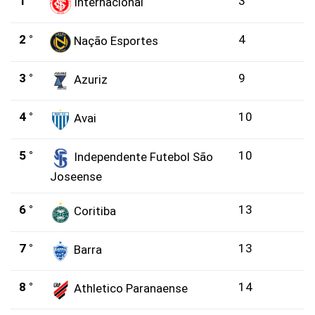
1 °
3
Internacional
2 °
4
Nação Esportes
3 °
9
Azuriz
4 °
10
Avai
5 °
10
Independente Futebol São
Joseense
6 °
13
Coritiba
7 °
13
Barra
8 °
14
Athletico Paranaense