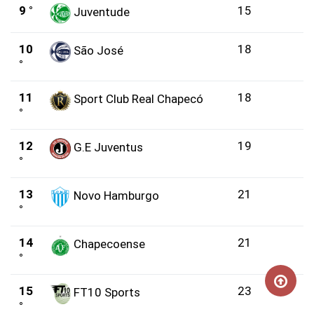
9 °
15
Juventude
10
18
São José
°
11
18
Sport Club Real Chapecó
°
12
19
G.E Juventus
°
13
21
Novo Hamburgo
°
14
21
Chapecoense
°
15
23
FT10 Sports
°