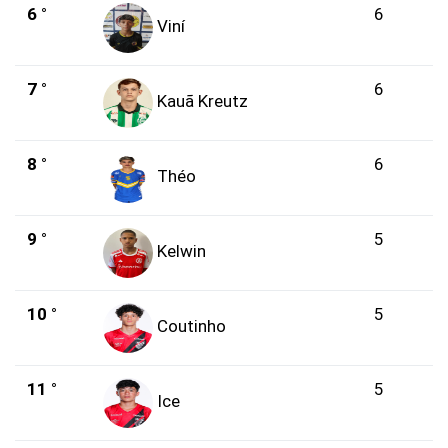
6 °
6
Viní
7 °
6
Kauã Kreutz
8 °
6
Théo
9 °
5
Kelwin
10 °
5
Coutinho
11 °
5
Ice