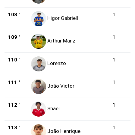
108 °
1
Higor Gabriell
109 °
1
Arthur Manz
110 °
1
Lorenzo
111 °
1
João Victor
112 °
1
Shael
113 °
1
João Henrique