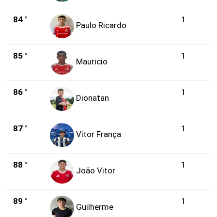
84 °
1
Paulo Ricardo
85 °
1
Mauricio
86 °
1
Dionatan
87 °
1
Vitor França
88 °
1
João Vitor
89 °
1
Guilherme