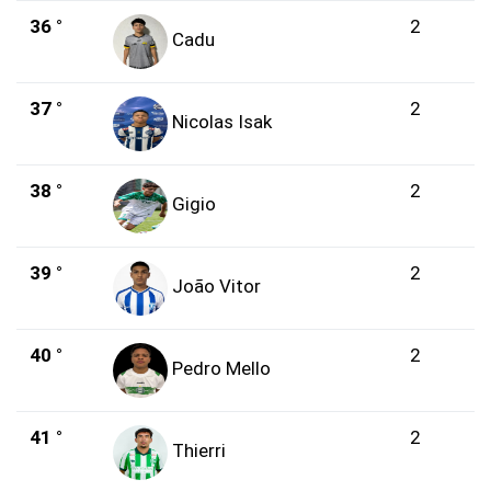
36 °
2
Cadu
37 °
2
Nicolas Isak
38 °
2
Gigio
39 °
2
João Vitor
40 °
2
Pedro Mello
41 °
2
Thierri