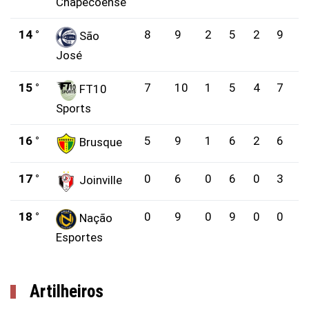
Chapecoense
14 °
8
9
2
5
2
9
São
José
15 °
7
10
1
5
4
7
FT10
Sports
16 °
5
9
1
6
2
6
Brusque
17 °
0
6
0
6
0
3
Joinville
18 °
0
9
0
9
0
0
Nação
Esportes
Artilheiros