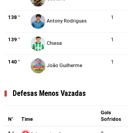
138 °
1
Antony Rodrigues
139 °
1
Chiesa
140 °
1
João Guilherme
Defesas Menos Vazadas
Gols
N°
Time
Sofridos