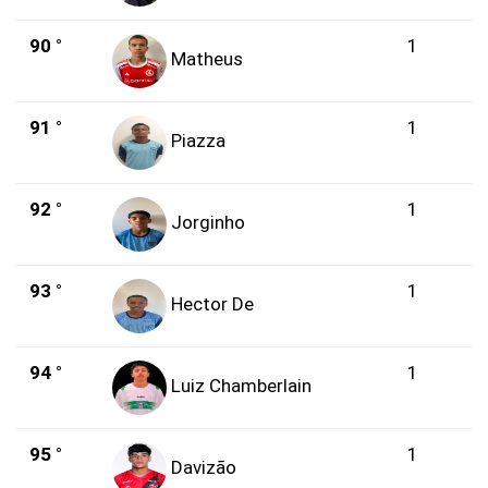
90 °
1
Matheus
91 °
1
Piazza
92 °
1
Jorginho
93 °
1
Hector De
94 °
1
Luiz Chamberlain
95 °
1
Davizão