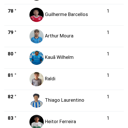
78 °
1
Guilherme Barcellos
79 °
1
Arthur Moura
80 °
1
Kauã Wilhelm
81 °
1
Raldi
82 °
1
Thiago Laurentino
83 °
1
Heitor Ferreira