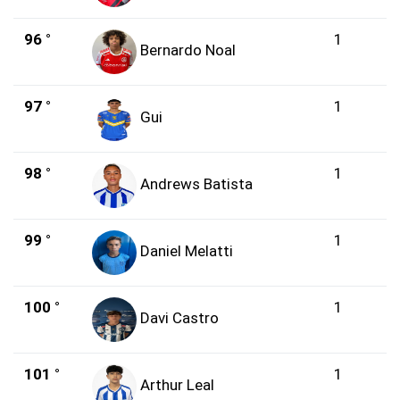
96 °
1
Bernardo Noal
97 °
1
Gui
98 °
1
Andrews Batista
99 °
1
Daniel Melatti
100 °
1
Davi Castro
101 °
1
Arthur Leal