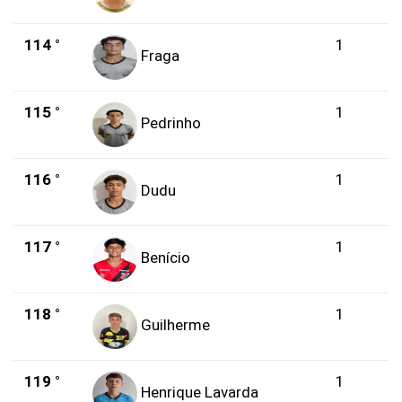
114 °
1
Fraga
115 °
1
Pedrinho
116 °
1
Dudu
117 °
1
Benício
118 °
1
Guilherme
119 °
1
Henrique Lavarda