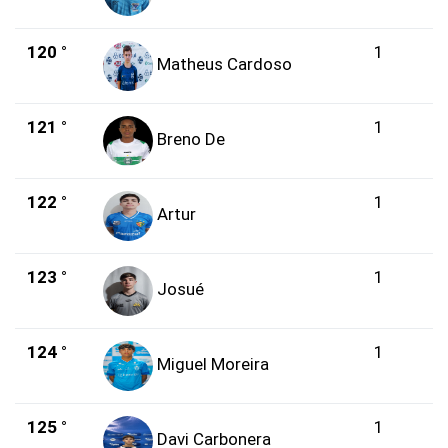
120 °
1
Matheus Cardoso
121 °
1
Breno De
122 °
1
Artur
123 °
1
Josué
124 °
1
Miguel Moreira
125 °
1
Davi Carbonera