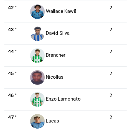
42 °
2
Wallace Kawã
43 °
2
David Silva
44 °
2
Brancher
45 °
2
Nicollas
46 °
2
Enzo Lamonato
47 °
2
Lucas