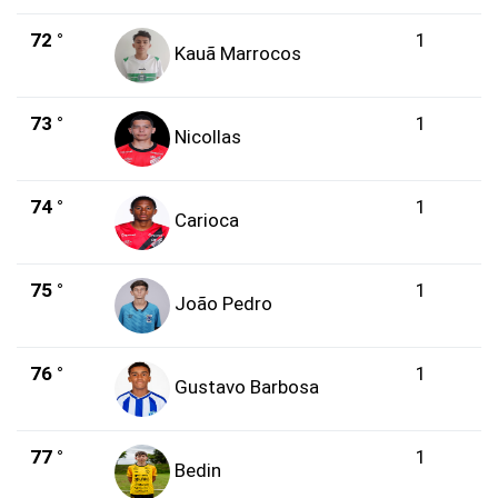
72 °
1
Kauã Marrocos
73 °
1
Nicollas
74 °
1
Carioca
75 °
1
João Pedro
76 °
1
Gustavo Barbosa
77 °
1
Bedin