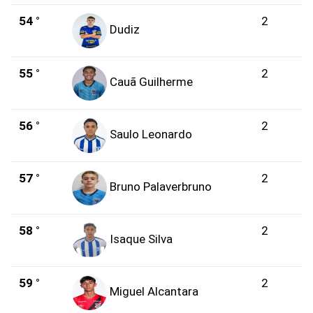
54 °
2
Dudiz
55 °
2
Cauã Guilherme
56 °
2
Saulo Leonardo
57 °
2
Bruno Palaverbruno
58 °
2
Isaque Silva
59 °
2
Miguel Alcantara