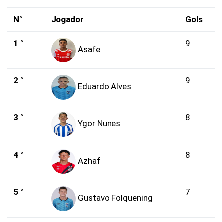
N°
Jogador
Gols
1 °
9
Asafe
2 °
9
Eduardo Alves
3 °
8
Ygor Nunes
4 °
8
Azhaf
5 °
7
Gustavo Folquening