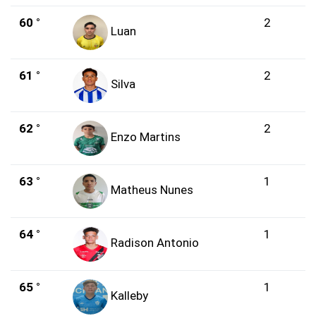
60 °
2
Luan
61 °
2
Silva
62 °
2
Enzo Martins
63 °
1
Matheus Nunes
64 °
1
Radison Antonio
65 °
1
Kalleby