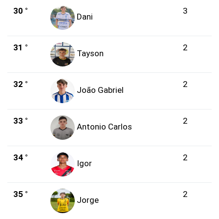
30 °
3
Dani
31 °
2
Tayson
32 °
2
João Gabriel
33 °
2
Antonio Carlos
34 °
2
Igor
35 °
2
Jorge