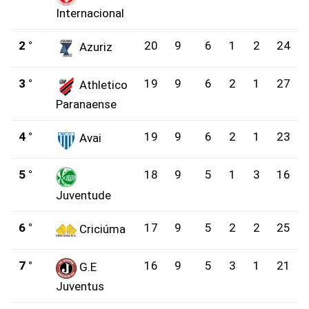
Internacional
2 °
20
9
6
1
2
24
Azuriz
3 °
19
9
6
2
1
27
Athletico
Paranaense
4 °
19
9
6
2
1
23
Avai
5 °
18
9
5
1
3
16
Juventude
6 °
17
9
5
2
2
25
Criciúma
7 °
16
9
5
3
1
21
G.E
Juventus