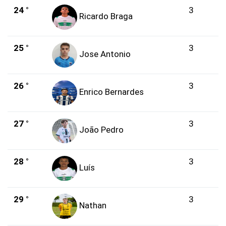
24 °
3
Ricardo Braga
25 °
3
Jose Antonio
26 °
3
Enrico Bernardes
27 °
3
João Pedro
28 °
3
Luís
29 °
3
Nathan