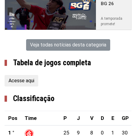
BG 26
A temporada
promete!
Veja todas notícias desta categoria
Tabela de jogos completa
Acesse aqui
Classificação
Pos
Time
P
J
V
D
E
GP
1 °
25
9
8
0
1
30