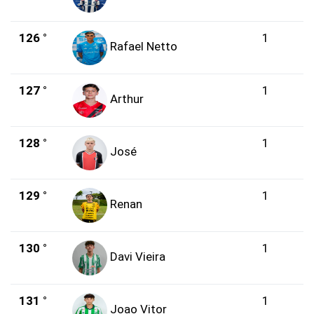
126 °
1
Rafael Netto
127 °
1
Arthur
128 °
1
José
129 °
1
Renan
130 °
1
Davi Vieira
131 °
1
Joao Vitor