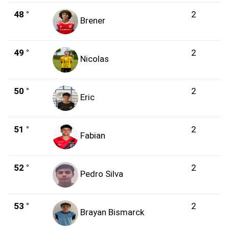
48 °
2
Brener
49 °
2
Nicolas
50 °
2
Eric
51 °
2
Fabian
52 °
2
Pedro Silva
53 °
2
Brayan Bismarck