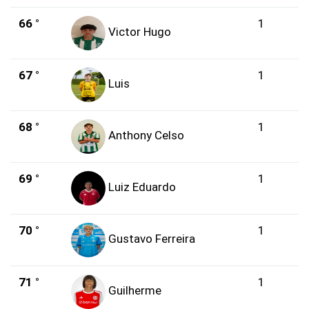
66 °
1
Victor Hugo
67 °
1
Luis
68 °
1
Anthony Celso
69 °
1
Luiz Eduardo
70 °
1
Gustavo Ferreira
71 °
1
Guilherme