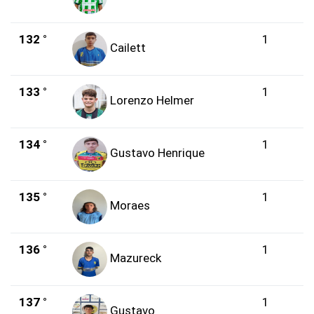
132 °
1
Cailett
133 °
1
Lorenzo Helmer
134 °
1
Gustavo Henrique
135 °
1
Moraes
136 °
1
Mazureck
137 °
1
Gustavo