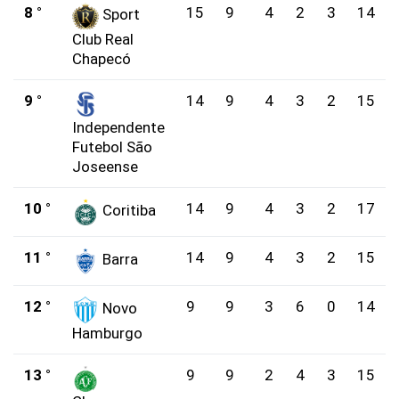
8 °
15
9
4
2
3
14
Sport
Club Real
Chapecó
9 °
14
9
4
3
2
15
Independente
Futebol São
Joseense
10 °
14
9
4
3
2
17
Coritiba
11 °
14
9
4
3
2
15
Barra
12 °
9
9
3
6
0
14
Novo
Hamburgo
13 °
9
9
2
4
3
15