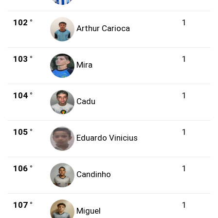
102 °
1
Arthur Carioca
103 °
1
Mira
104 °
1
Cadu
105 °
1
Eduardo Vinicius
106 °
1
Candinho
107 °
1
Miguel