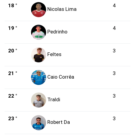
18 °
4
Nicolas Lima
19 °
4
Pedrinho
20 °
3
Feltes
21 °
3
Caio Corrêa
22 °
3
Traldi
23 °
3
Robert Da