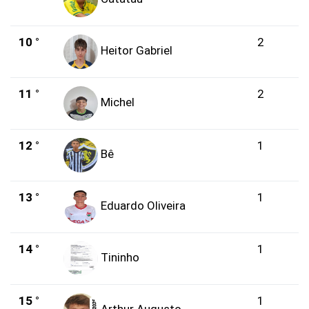
10 °
2
Heitor Gabriel
11 °
2
Michel
12 °
1
Bê
13 °
1
Eduardo Oliveira
14 °
1
Tininho
15 °
1