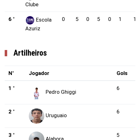
Clube
6 °
0
5
0
5
0
1
15
Escola
Azuriz
Artilheiros
N°
Jogador
Gols
1 °
6
Pedro Ghiggi
2 °
6
Uruguaio
3 °
5
Alabora