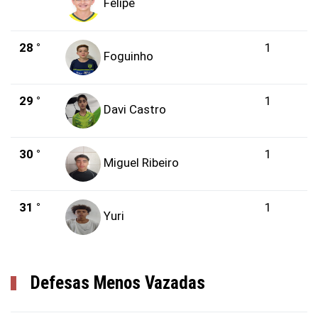
Felipe
28 °
1
Foguinho
29 °
1
Davi Castro
30 °
1
Miguel Ribeiro
31 °
1
Yuri
Defesas Menos Vazadas