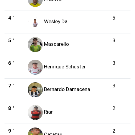
4 °
5
Wesley Da
5 °
3
Mascarello
6 °
3
Henrique Schuster
7 °
3
Bernardo Damacena
8 °
2
Rian
9 °
2
Catatau