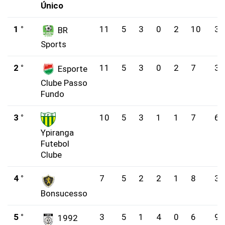
Único
1 °
11
5
3
0
2
10
3
BR
Sports
2 °
11
5
3
0
2
7
3
Esporte
Clube Passo
Fundo
3 °
10
5
3
1
1
7
6
Ypiranga
Futebol
Clube
4 °
7
5
2
2
1
8
3
Bonsucesso
5 °
3
5
1
4
0
6
9
1992