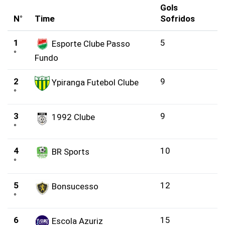
Gols
N°
Time
Sofridos
1
5
Esporte Clube Passo
°
Fundo
2
9
Ypiranga Futebol Clube
°
3
9
1992 Clube
°
4
10
BR Sports
°
5
12
Bonsucesso
°
6
15
Escola Azuriz