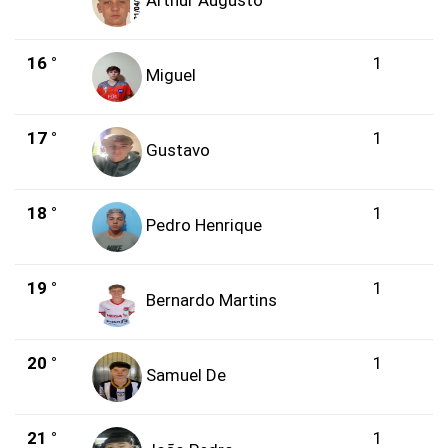
Arthur Augusto
16 °
1
Miguel
17 °
1
Gustavo
18 °
1
Pedro Henrique
19 °
1
Bernardo Martins
20 °
1
Samuel De
21 °
1