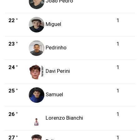
João Pedro
22 °
1
Miguel
23 °
1
Pedrinho
24 °
1
Davi Perini
25 °
1
Samuel
26 °
1
Lorenzo Bianchi
27 °
1