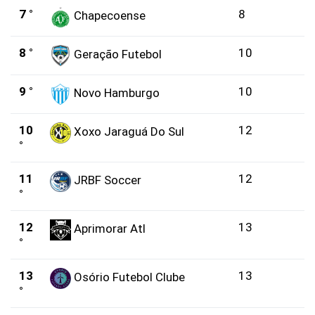
7 °
8
Chapecoense
8 °
10
Geração Futebol
9 °
10
Novo Hamburgo
10
12
Xoxo Jaraguá Do Sul
°
11
12
JRBF Soccer
°
12
13
Aprimorar Atl
°
13
13
Osório Futebol Clube
°