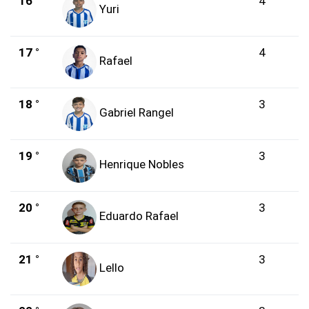
16 °
4
Yuri
17 °
4
Rafael
18 °
3
Gabriel Rangel
19 °
3
Henrique Nobles
20 °
3
Eduardo Rafael
21 °
3
Lello