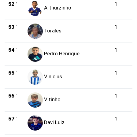
52 °
1
Arthurzinho
53 °
1
Torales
54 °
1
Pedro Henrique
55 °
1
Vinicius
56 °
1
Vitinho
57 °
1
Davi Luiz