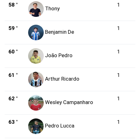
58 °
1
Thony
59 °
1
Benjamin De
60 °
1
João Pedro
61 °
1
Arthur Ricardo
62 °
1
Wesley Campanharo
63 °
1
Pedro Lucca