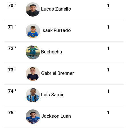
70 °
1
Lucas Zanello
71 °
1
Isaak Furtado
72 °
1
Buchecha
73 °
1
Gabriel Brenner
74 °
1
Luís Samir
75 °
1
Jackson Luan