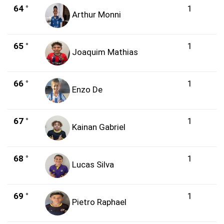
64 °
1
Arthur Monni
65 °
1
Joaquim Mathias
66 °
1
Enzo De
67 °
1
Kainan Gabriel
68 °
1
Lucas Silva
69 °
1
Pietro Raphael