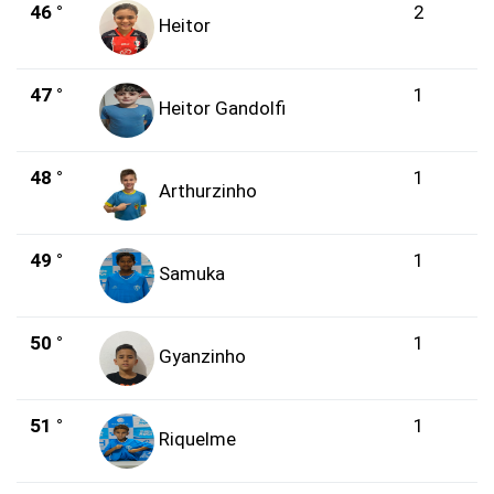
46 °
2
Heitor
47 °
1
Heitor Gandolfi
48 °
1
Arthurzinho
49 °
1
Samuka
50 °
1
Gyanzinho
51 °
1
Riquelme