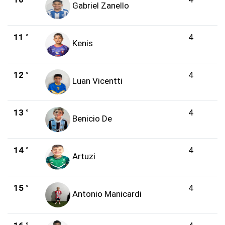
Gabriel Zanello
11 °
4
Kenis
12 °
4
Luan Vicentti
13 °
4
Benicio De
14 °
4
Artuzi
15 °
4
Antonio Manicardi