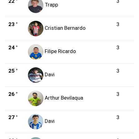
22 °
3
Trapp
23 °
3
Cristian Bernardo
24 °
3
Filipe Ricardo
25 °
3
Davi
26 °
3
Arthur Bevilaqua
27 °
3
Davi