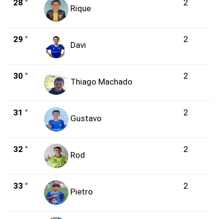
28 °
2
Rique
29 °
2
Davi
30 °
2
Thiago Machado
31 °
2
Gustavo
32 °
2
Rod
33 °
2
Pietro