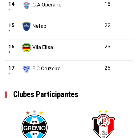
14
16
C.A Operário
°
15
22
Nefap
°
16
23
Vila Elisa
°
17
25
E.C Cruzeiro
°
Clubes Participantes