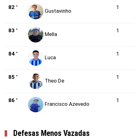
82 °
1
Gustavinho
83 °
1
Mella
84 °
1
Luca
85 °
1
Theo De
86 °
1
Francisco Azevedo
Defesas Menos Vazadas