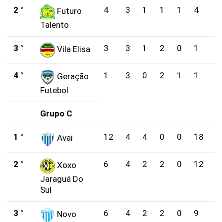
2 °
4
3
1
1
1
4
3
Futuro
Talento
3 °
3
3
1
2
0
1
6
Vila Elisa
4 °
1
3
0
2
1
1
4
Geração
Futebol
Grupo C
1 °
12
4
4
0
0
18
3
Avai
2 °
6
4
2
2
0
12
7
Xoxo
Jaraguá Do
Sul
3 °
6
4
2
2
0
9
7
Novo