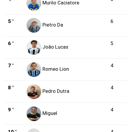
Murilo Caciatore
5 °
6
Pietro Da
6 °
5
João Lucas
7 °
4
Romeo Lion
8 °
4
Pedro Dutra
9 °
4
Miguel
10 °
4