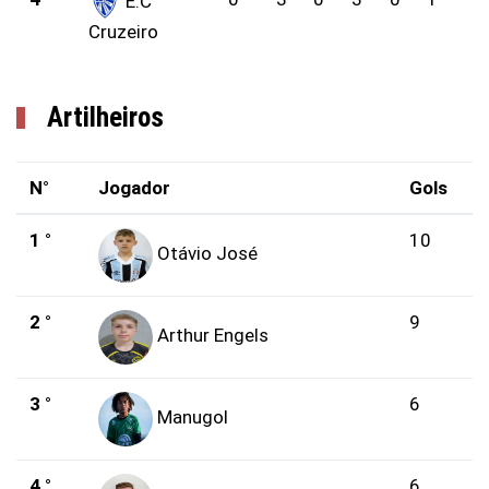
E.C
Cruzeiro
Artilheiros
N°
Jogador
Gols
1 °
10
Otávio José
2 °
9
Arthur Engels
3 °
6
Manugol
4 °
6