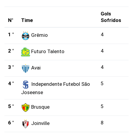
Gols
N°
Time
Sofridos
1 °
4
Grêmio
2 °
4
Futuro Talento
3 °
4
Avai
4 °
5
Independente Futebol São
Joseense
5 °
5
Brusque
6 °
8
Joinville