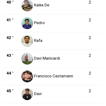
40 °
2
Kaike De
41 °
2
Pedro
42 °
2
Rafa
43 °
2
Davi Manicardi
44 °
2
Francisco Castamann
45 °
2
Davi