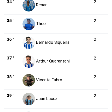
34 °
2
Renan
35 °
2
Theo
36 °
2
Bernardo Siqueira
37 °
2
Arthur Quarantani
38 °
2
Vicente Fabro
39 °
2
Juan Lucca