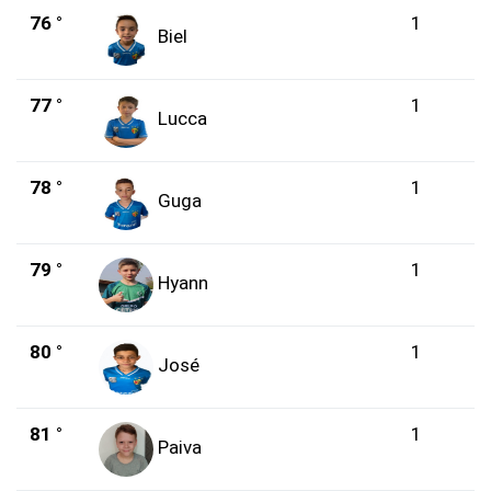
76 °
1
Biel
77 °
1
Lucca
78 °
1
Guga
79 °
1
Hyann
80 °
1
José
81 °
1
Paiva