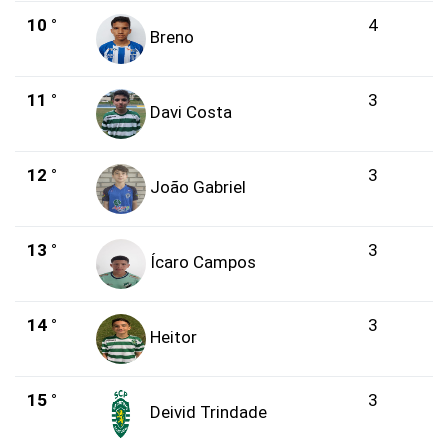
10 °
4
Breno
11 °
3
Davi Costa
12 °
3
João Gabriel
13 °
3
Ícaro Campos
14 °
3
Heitor
15 °
3
Deivid Trindade