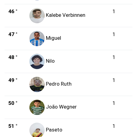
46 °
1
Kalebe Verbinnen
47 °
1
Miguel
48 °
1
Nilo
49 °
1
Pedro Ruth
50 °
1
João Wegner
51 °
1
Paseto