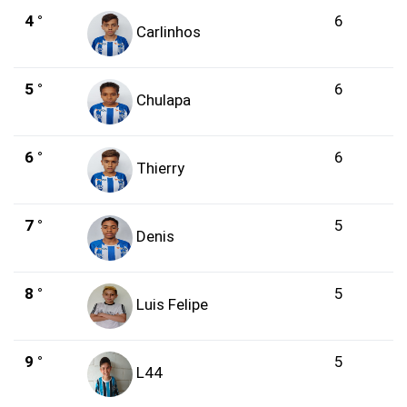
4 °
6
Carlinhos
5 °
6
Chulapa
6 °
6
Thierry
7 °
5
Denis
8 °
5
Luis Felipe
9 °
5
L44