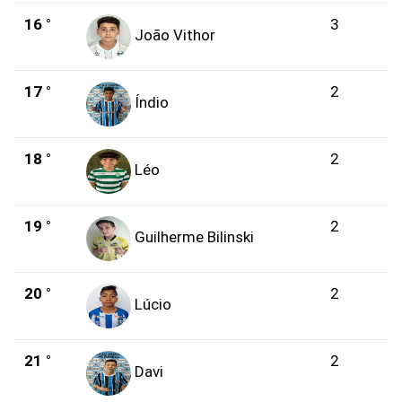
16 °
3
João Vithor
17 °
2
Índio
18 °
2
Léo
19 °
2
Guilherme Bilinski
20 °
2
Lúcio
21 °
2
Davi