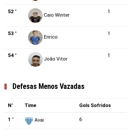
52 °
1
Caio Winter
53 °
1
Enrico
54 °
1
João Vitor
Defesas Menos Vazadas
N°
Time
Gols Sofridos
1 °
6
Avai