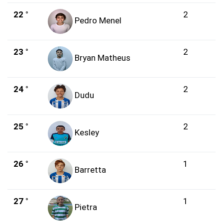
22 °
2
Pedro Menel
23 °
2
Bryan Matheus
24 °
2
Dudu
25 °
2
Kesley
26 °
1
Barretta
27 °
1
Pietra