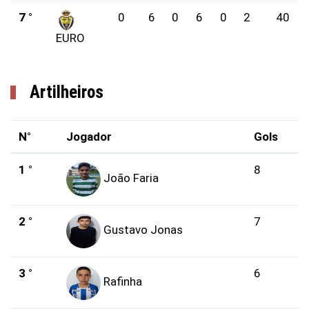
7 °
0
6
0
6
0
2
40
EURO
Artilheiros
N°
Jogador
Gols
1 °
8
João Faria
2 °
7
Gustavo Jonas
3 °
6
Rafinha