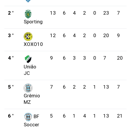
2 °
13
6
4
2
0
23
7
Sporting
3 °
12
6
4
2
0
20
9
XOXO10
4 °
9
6
3
3
0
7
20
União
JC
5 °
7
6
2
2
1
13
7
Grêmio
MZ
6 °
5
6
1
4
1
13
21
BF
Soccer