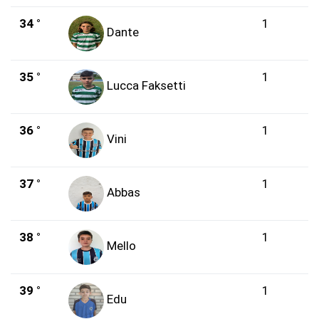
34 °
1
Dante
35 °
1
Lucca Faksetti
36 °
1
Vini
37 °
1
Abbas
38 °
1
Mello
39 °
1
Edu