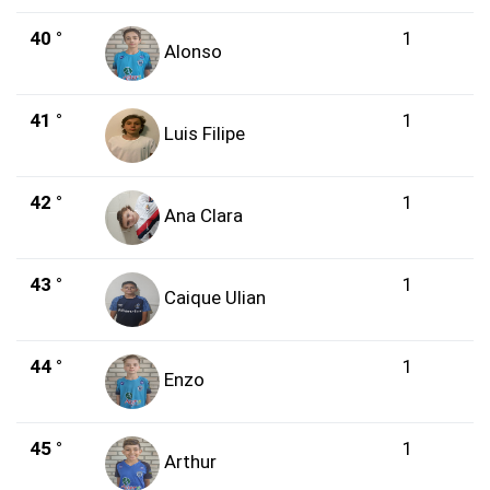
40 °
1
Alonso
41 °
1
Luis Filipe
42 °
1
Ana Clara
43 °
1
Caique Ulian
44 °
1
Enzo
45 °
1
Arthur