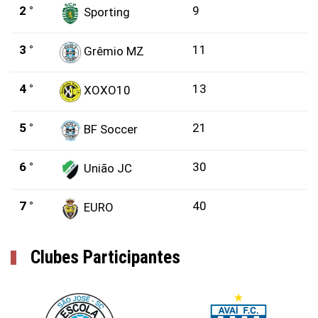
2 °
9
Sporting
3 °
11
Grêmio MZ
4 °
13
XOXO10
5 °
21
BF Soccer
6 °
30
União JC
7 °
40
EURO
Clubes Participantes