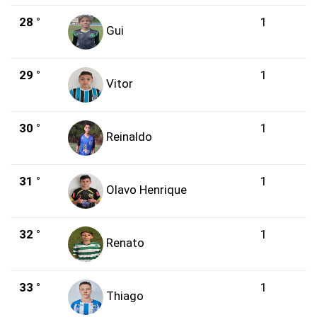
28 °
1
Gui
29 °
1
Vitor
30 °
1
Reinaldo
31 °
1
Olavo Henrique
32 °
1
Renato
33 °
1
Thiago