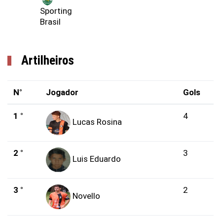
Sporting
Brasil
Artilheiros
N°
Jogador
Gols
1 °
4
Lucas Rosina
2 °
3
Luis Eduardo
3 °
2
Novello