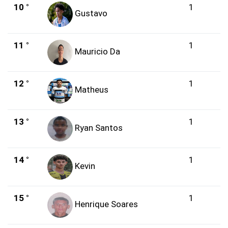
10 °
1
Gustavo
11 °
1
Mauricio Da
12 °
1
Matheus
13 °
1
Ryan Santos
14 °
1
Kevin
15 °
1
Henrique Soares