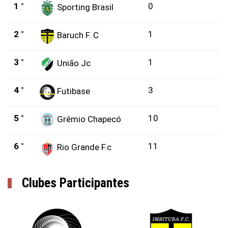
1 °
0
Sporting Brasil
2 °
1
Baruch F. C
3 °
1
União Jc
4 °
3
Futibase
5 °
10
Grêmio Chapecó
6 °
11
Rio Grande F.c
Clubes Participantes