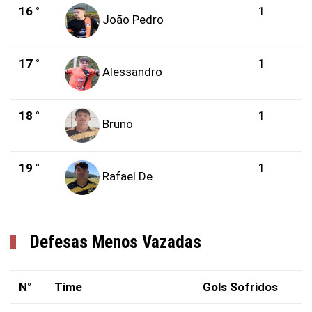
16 °
1
João Pedro
17 °
1
Alessandro
18 °
1
Bruno
19 °
1
Rafael De
Defesas Menos Vazadas
N°
Time
Gols Sofridos