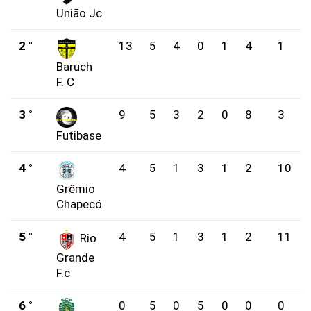
União Jc
2 °
13
5
4
0
1
4
1
Baruch
F. C
3 °
9
5
3
2
0
8
3
Futibase
4 °
4
5
1
3
1
2
10
Grêmio
Chapecó
5 °
4
5
1
3
1
2
11
Rio
Grande
F.c
6 °
0
5
0
5
0
0
0