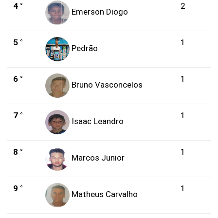
4 °
2
Emerson Diogo
5 °
1
Pedrão
6 °
1
Bruno Vasconcelos
7 °
1
Isaac Leandro
8 °
1
Marcos Junior
9 °
1
Matheus Carvalho