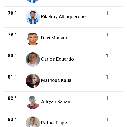
78 °
1
Rikelmy Albuquerque
79 °
1
Davi Mariano
80 °
1
Carlos Eduardo
81 °
1
Matheus Kaua
82 °
1
Adryan Kauan
83 °
1
Rafael Filipe