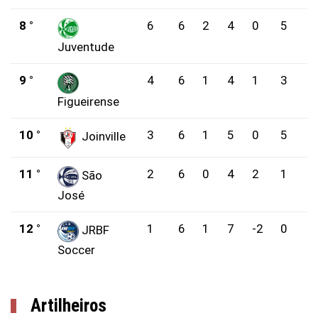
8 °
6
6
2
4
0
5
Juventude
9 °
4
6
1
4
1
3
Figueirense
10 °
3
6
1
5
0
5
Joinville
11 °
2
6
0
4
2
1
São
José
12 °
1
6
1
7
-2
0
JRBF
Soccer
Artilheiros