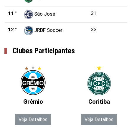
11 °
31
São José
12 °
33
JRBF Soccer
Clubes Participantes
Grêmio
Coritiba
Veja Detalhes
Veja Detalhes