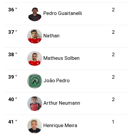
36 °
2
Pedro Guaitanelli
37 °
2
Nathan
38 °
2
Matheus Solben
39 °
2
João Pedro
40 °
2
Arthur Neumann
41 °
1
Henrique Meira