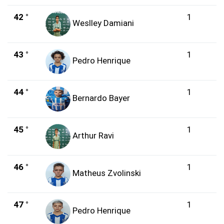
42 °
1
Weslley Damiani
43 °
1
Pedro Henrique
44 °
1
Bernardo Bayer
45 °
1
Arthur Ravi
46 °
1
Matheus Zvolinski
47 °
1
Pedro Henrique