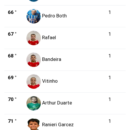
66 °
1
Pedro Both
67 °
1
Rafael
68 °
1
Bandeira
69 °
1
Vitinho
70 °
1
Arthur Duarte
71 °
1
Ranieri Garcez