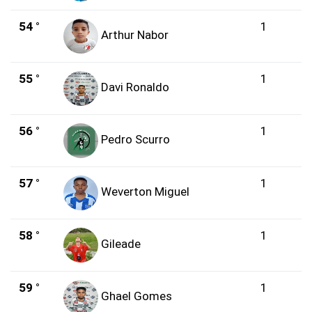
54 °
1
Arthur Nabor
55 °
1
Davi Ronaldo
56 °
1
Pedro Scurro
57 °
1
Weverton Miguel
58 °
1
Gileade
59 °
1
Ghael Gomes