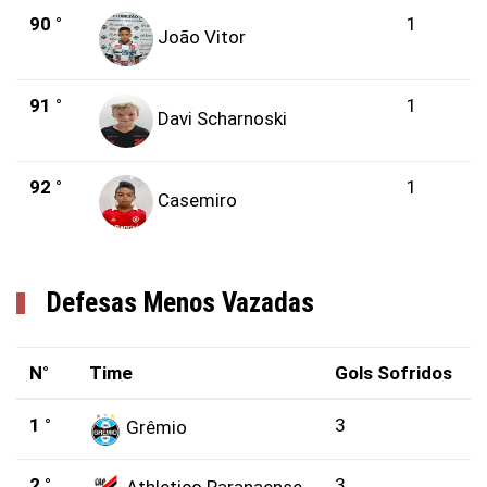
90 °
1
João Vitor
91 °
1
Davi Scharnoski
92 °
1
Casemiro
Defesas Menos Vazadas
N°
Time
Gols Sofridos
1 °
3
Grêmio
2 °
3