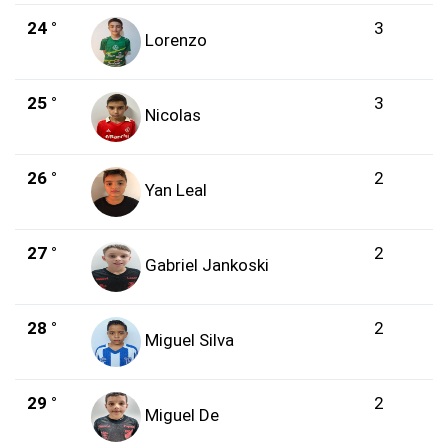
24 °
3
Lorenzo
25 °
3
Nicolas
26 °
2
Yan Leal
27 °
2
Gabriel Jankoski
28 °
2
Miguel Silva
29 °
2
Miguel De