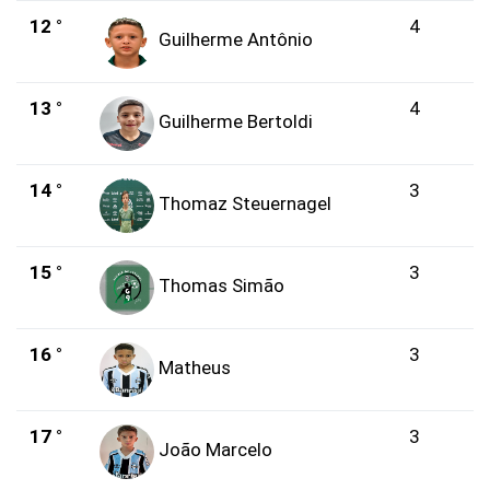
12 °
4
Guilherme Antônio
13 °
4
Guilherme Bertoldi
14 °
3
Thomaz Steuernagel
15 °
3
Thomas Simão
16 °
3
Matheus
17 °
3
João Marcelo