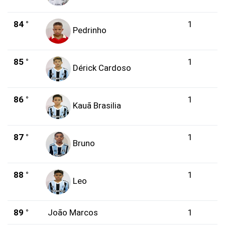
84 °
1
Pedrinho
85 °
1
Dérick Cardoso
86 °
1
Kauã Brasilia
87 °
1
Bruno
88 °
1
Leo
89 °
João Marcos
1