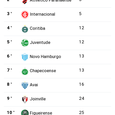
Athletico Paranaense
3 °
5
Internacional
4 °
12
Coritiba
5 °
12
Juventude
6 °
13
Novo Hamburgo
7 °
13
Chapecoense
8 °
16
Avai
9 °
24
Joinville
10 °
25
Figueirense