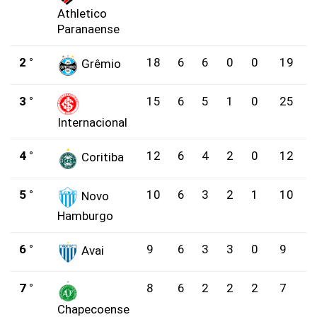
Athletico
Paranaense
2 °
18
6
6
0
0
19
Grêmio
3 °
15
6
5
1
0
25
Internacional
4 °
12
6
4
2
0
12
Coritiba
5 °
10
6
3
2
1
10
Novo
Hamburgo
6 °
9
6
3
3
0
9
Avai
7 °
8
6
2
2
2
7
Chapecoense