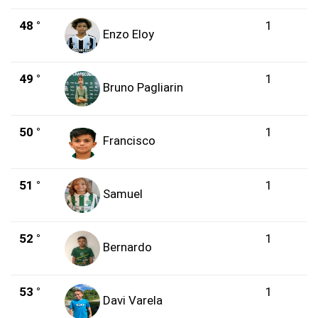
48 °
1
Enzo Eloy
49 °
1
Bruno Pagliarin
50 °
1
Francisco
51 °
1
Samuel
52 °
1
Bernardo
53 °
1
Davi Varela