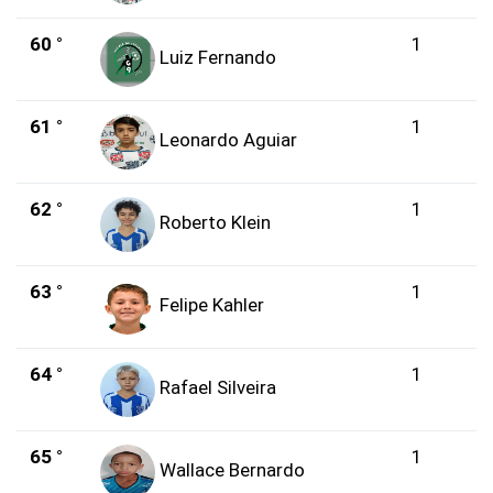
60 °
1
Luiz Fernando
61 °
1
Leonardo Aguiar
62 °
1
Roberto Klein
63 °
1
Felipe Kahler
64 °
1
Rafael Silveira
65 °
1
Wallace Bernardo