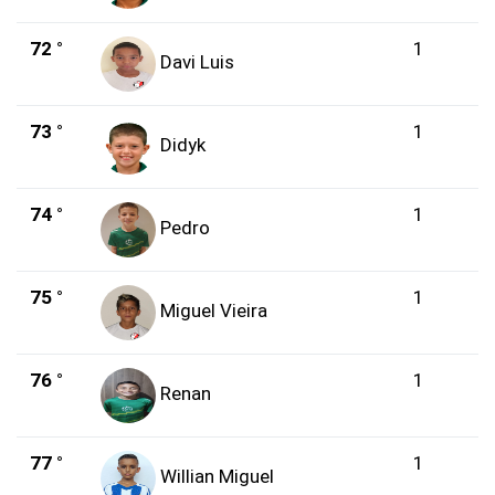
72 °
1
Davi Luis
73 °
1
Didyk
74 °
1
Pedro
75 °
1
Miguel Vieira
76 °
1
Renan
77 °
1
Willian Miguel