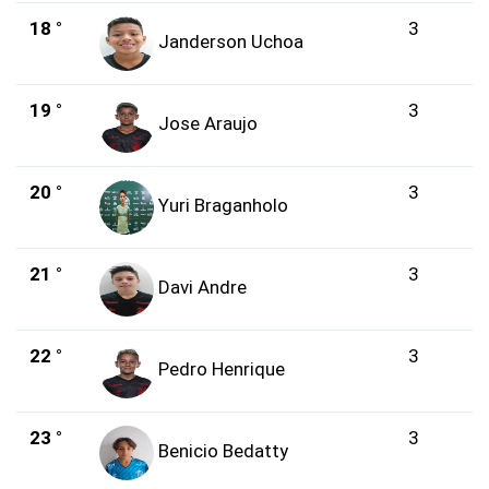
18 °
3
Janderson Uchoa
19 °
3
Jose Araujo
20 °
3
Yuri Braganholo
21 °
3
Davi Andre
22 °
3
Pedro Henrique
23 °
3
Benicio Bedatty