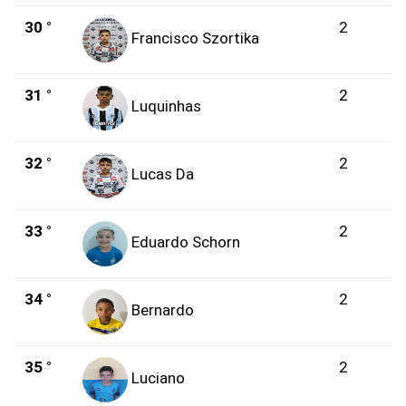
30 °
2
Francisco Szortika
31 °
2
Luquinhas
32 °
2
Lucas Da
33 °
2
Eduardo Schorn
34 °
2
Bernardo
35 °
2
Luciano