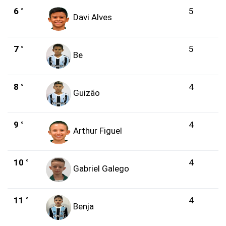
6 °
5
Davi Alves
7 °
5
Be
8 °
4
Guizão
9 °
4
Arthur Figuel
10 °
4
Gabriel Galego
11 °
4
Benja