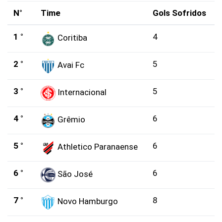
N°
Time
Gols Sofridos
1 °
4
Coritiba
2 °
5
Avai Fc
3 °
5
Internacional
4 °
6
Grêmio
5 °
6
Athletico Paranaense
6 °
6
São José
7 °
8
Novo Hamburgo