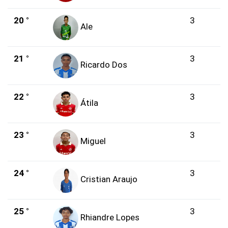
20 °
3
Ale
21 °
3
Ricardo Dos
22 °
3
Átila
23 °
3
Miguel
24 °
3
Cristian Araujo
25 °
3
Rhiandre Lopes