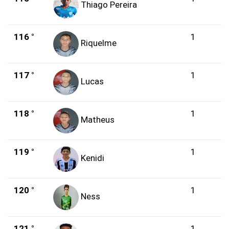
Thiago Pereira
116 °
1
Riquelme
117 °
1
Lucas
118 °
1
Matheus
119 °
1
Kenidi
120 °
1
Ness
121 °
1