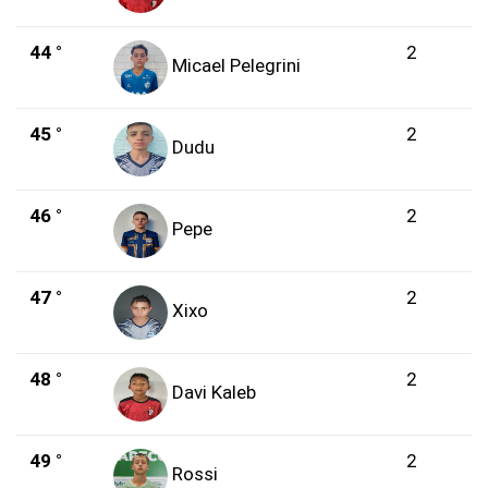
44 °
2
Micael Pelegrini
45 °
2
Dudu
46 °
2
Pepe
47 °
2
Xixo
48 °
2
Davi Kaleb
49 °
2
Rossi