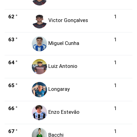
62 °
1
Victor Gonçalves
63 °
1
Miguel Cunha
64 °
1
Luiz Antonio
65 °
1
Longaray
66 °
1
Enzo Estevão
67 °
1
Bacchi