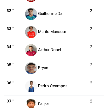
32 °
2
Guilherme Da
33 °
2
Murilo Mansour
34 °
2
Arthur Donel
35 °
2
Bryan
36 °
2
Pedro Ocampos
37 °
2
Felipe