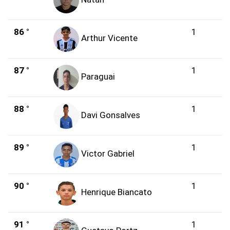
86 °
1
Arthur Vicente
87 °
1
Paraguai
88 °
1
Davi Gonsalves
89 °
1
Victor Gabriel
90 °
1
Henrique Biancato
91 °
1