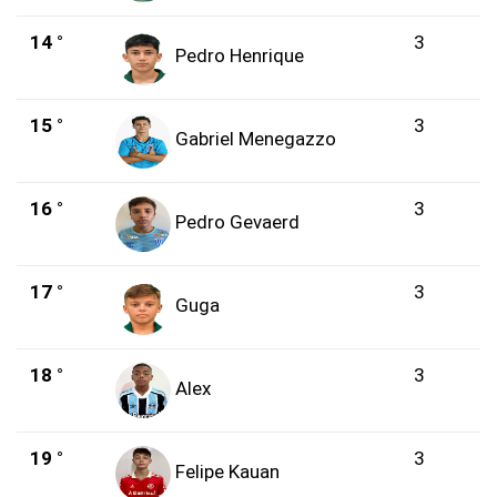
14 °
3
Pedro Henrique
15 °
3
Gabriel Menegazzo
16 °
3
Pedro Gevaerd
17 °
3
Guga
18 °
3
Alex
19 °
3
Felipe Kauan