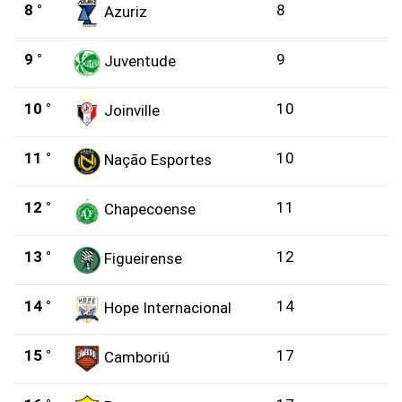
8 °
8
Azuriz
9 °
9
Juventude
10 °
10
Joinville
11 °
10
Nação Esportes
12 °
11
Chapecoense
13 °
12
Figueirense
14 °
14
Hope Internacional
15 °
17
Camboriú