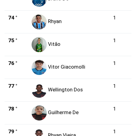
74 °
1
Rhyan
75 °
1
Vitão
76 °
1
Vitor Giacomolli
77 °
1
Wellington Dos
78 °
1
Guilherme De
79 °
1
Rhyan Vieira