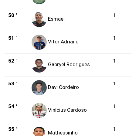
50 °
1
Esmael
51 °
1
Vitor Adriano
52 °
1
Gabryel Rodrigues
53 °
1
Davi Cordeiro
54 °
1
Vinícius Cardoso
55 °
1
Matheusinho