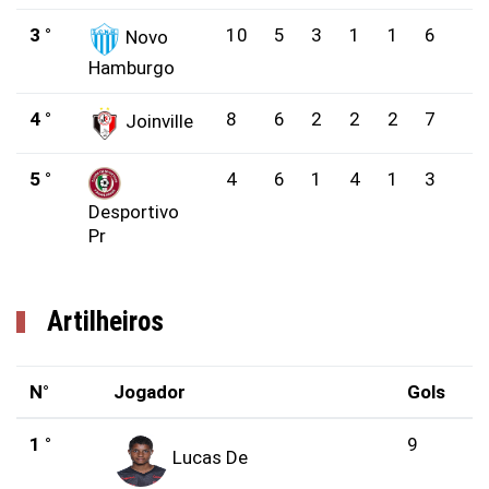
3 °
10
5
3
1
1
6
3
Novo
Hamburgo
4 °
8
6
2
2
2
7
1
Joinville
5 °
4
6
1
4
1
3
2
Desportivo
Pr
Artilheiros
N°
Jogador
Gols
1 °
9
Lucas De