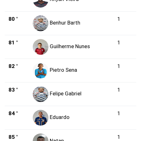
80 °
1
Benhur Barth
81 °
1
Guilherme Nunes
82 °
1
Pietro Sena
83 °
1
Felipe Gabriel
84 °
1
Eduardo
85 °
1
Natan