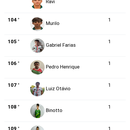
Ravi
104 °
1
Murilo
105 °
1
Gabriel Farias
106 °
1
Pedro Henrique
107 °
1
Luiz Otávio
108 °
1
Binotto
109 °
1