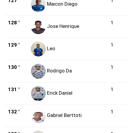
127 °
1
Maicon Diego
128 °
1
Jose Henrique
129 °
1
Leo
130 °
1
Rodrigo Da
131 °
1
Erick Daniel
132 °
1
Gabriel Berttoti