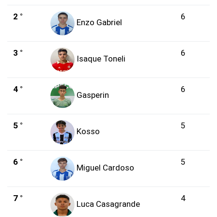
2 °
6
Enzo Gabriel
3 °
6
Isaque Toneli
4 °
6
Gasperin
5 °
5
Kosso
6 °
5
Miguel Cardoso
7 °
4
Luca Casagrande