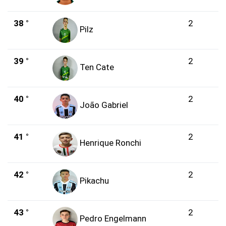
38 °
2
Pilz
39 °
2
Ten Cate
40 °
2
João Gabriel
41 °
2
Henrique Ronchi
42 °
2
Pikachu
43 °
2
Pedro Engelmann