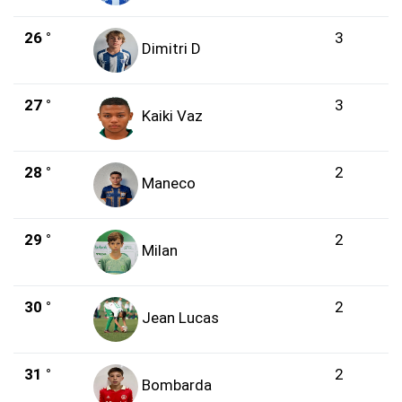
26 °
3
Dimitri D
27 °
3
Kaiki Vaz
28 °
2
Maneco
29 °
2
Milan
30 °
2
Jean Lucas
31 °
2
Bombarda