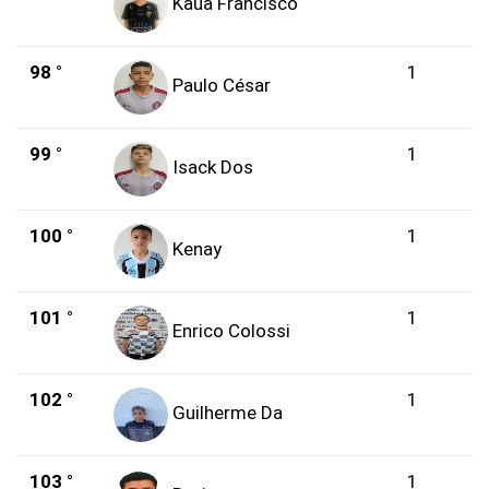
Kauã Francisco
98 °
1
Paulo César
99 °
1
Isack Dos
100 °
1
Kenay
101 °
1
Enrico Colossi
102 °
1
Guilherme Da
103 °
1