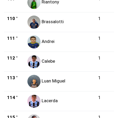
Riantony
110 °
1
Brassalotti
111 °
1
Andrei
112 °
1
Calebe
113 °
1
Luan Miguel
114 °
1
Lacerda
115 °
1