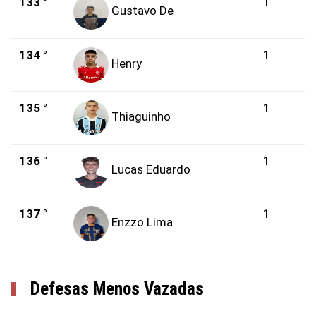
133 °
1
Gustavo De
134 °
1
Henry
135 °
1
Thiaguinho
136 °
1
Lucas Eduardo
137 °
1
Enzzo Lima
Defesas Menos Vazadas