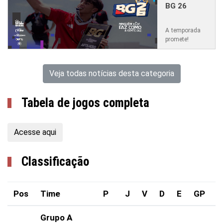
BG 26
A temporada
promete!
Veja todas notícias desta categoria
Tabela de jogos completa
Acesse aqui
Classificação
Pos
Time
P
J
V
D
E
GP
G
Grupo A