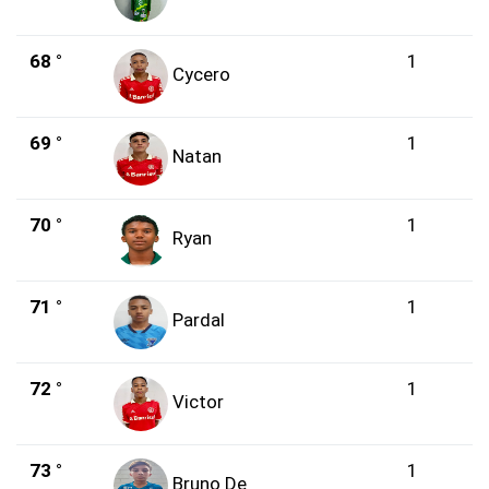
68 °
1
Cycero
69 °
1
Natan
70 °
1
Ryan
71 °
1
Pardal
72 °
1
Victor
73 °
1
Bruno De