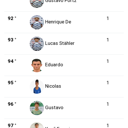
Gustavo Portz
92 °
1
Henrique De
93 °
1
Lucas Stähler
94 °
1
Eduardo
95 °
1
Nicolas
96 °
1
Gustavo
97 °
1