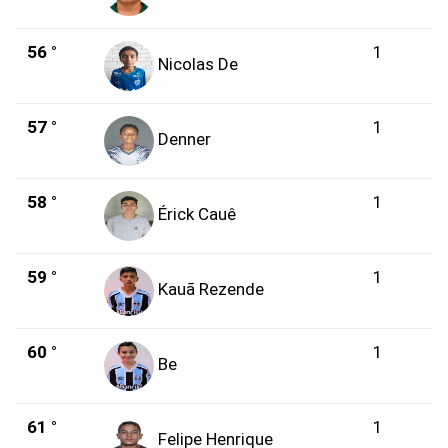
56 °
1
Nicolas De
57 °
1
Denner
58 °
1
Érick Cauê
59 °
1
Kauã Rezende
60 °
1
Be
61 °
1
Felipe Henrique