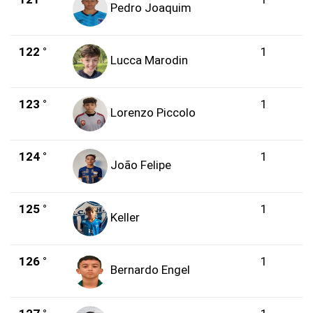
Pedro Joaquim
122 °
1
Lucca Marodin
123 °
1
Lorenzo Piccolo
124 °
1
João Felipe
125 °
1
Keller
126 °
1
Bernardo Engel