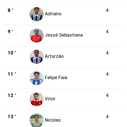
8 °
4
Adriano
9 °
4
Jessé Sebastiana
10 °
4
Arturzão
11 °
4
Felipe Faia
12 °
4
Vitor
13 °
4
Nicolas