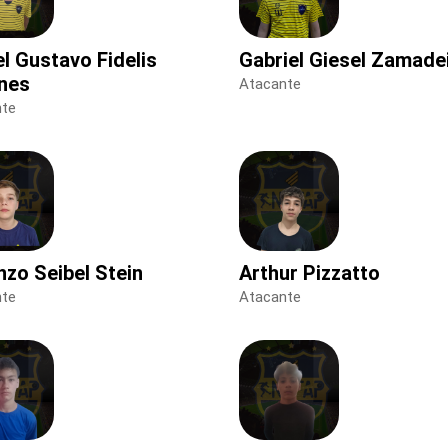
el Gustavo Fidelis
Gabriel Giesel Zamade
nes
Atacante
nte
nzo Seibel Stein
Arthur Pizzatto
nte
Atacante