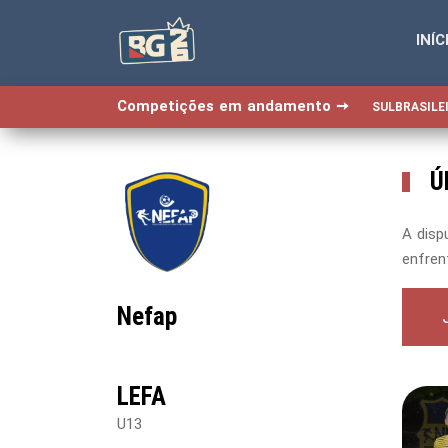
INÍC
-->
-->
-->
-->
Competições em andamento ➙
SULBRASILEI
Ú
A disp
enfren
Nefap
LEFA
U13