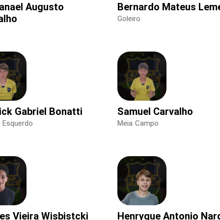
anael Augusto
Bernardo Mateus Lem
alho
Goleiro
o
ick Gabriel Bonatti
Samuel Carvalho
l Esquerdo
Meia Campo
es Vieira Wisbistcki
Henryque Antonio Nar