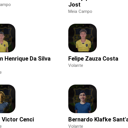
Jost
Campo
Meia Campo
n Henrique Da Silva
Felipe Zauza Costa
n
Volante
e
 Victor Cenci
Bernardo Klafke Sant'
e
Volante