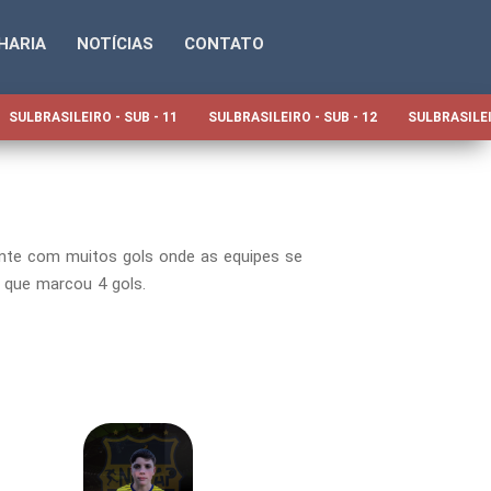
HARIA
NOTÍCIAS
CONTATO
SULBRASILEIRO - SUB - 11
SULBRASILEIRO - SUB - 12
SULBRASILEI
gante com muitos gols onde as equipes se
ó que marcou 4 gols.