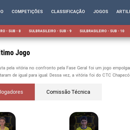
IO
COMPETIÇÕES
CLASSIFICAÇÃO
JOGOS
ARTIL
RO - SUB - 8
SULBRASILEIRO - SUB - 9
SULBRASILEIRO - SUB - 10
ltimo Jogo
uta pela vitória no confronto pela Fase Geral foi um jogo empol
taram de igual para igual. Dessa vez, a vitória foi do CTC Chapec
Jogadores
Comissão Técnica