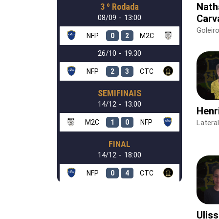
Nath
3 º Rodada
Carv
08/09 - 13:00
Goleir
NFP
0
2
M2C
26/10 - 19:30
NFP
2
3
CTC
SEMIFINAIS
14/12 - 13:00
Henr
M2C
1
0
NFP
Latera
FINAL
14/12 - 18:00
NFP
0
4
CTC
Uliss