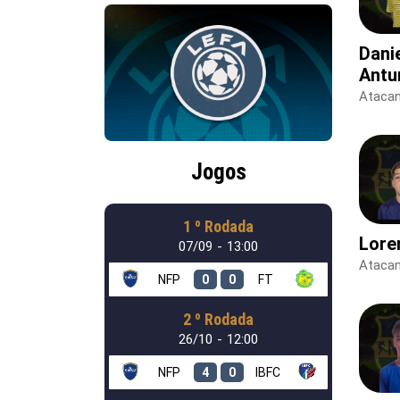
Dani
Antu
Ataca
Jogos
1 º Rodada
Lore
07/09 - 13:00
Ataca
NFP
0
0
FT
2 º Rodada
26/10 - 12:00
NFP
4
0
IBFC