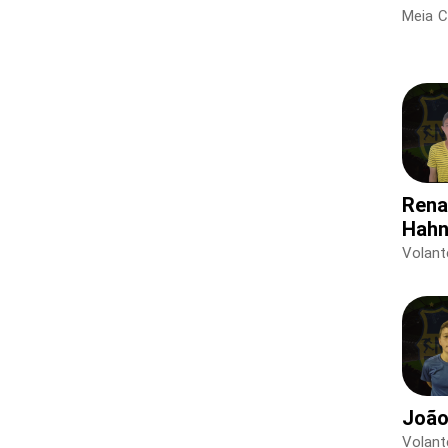
Meia 
Rena
Hah
Volant
João
Volant