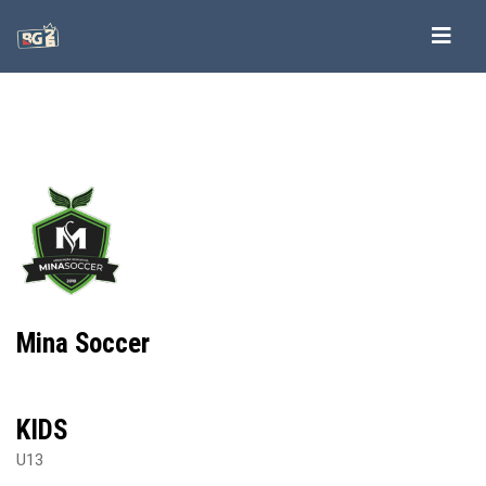
-->
-->
-->
-->
Mina Soccer
KIDS
U13