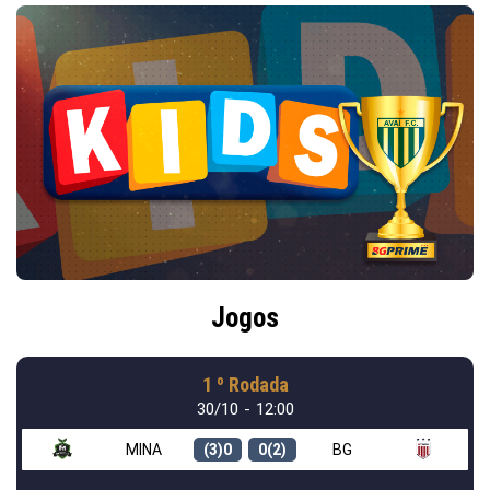
Jogos
1 º Rodada
30/10 - 12:00
MINA
(3)0
0(2)
BG