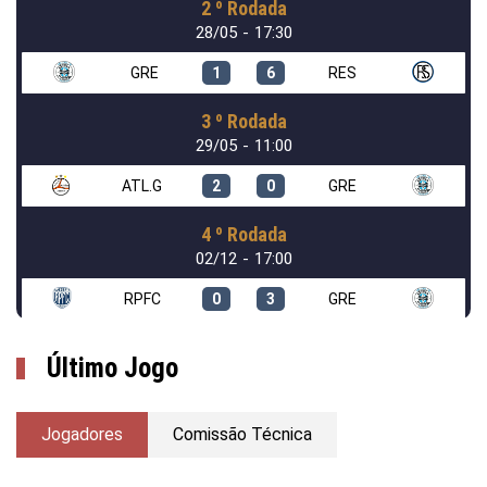
2 º Rodada
28/05 - 17:30
GRE
1
6
RES
3 º Rodada
29/05 - 11:00
ATL.G
2
0
GRE
4 º Rodada
02/12 - 17:00
RPFC
0
3
GRE
Último Jogo
Jogadores
Comissão Técnica