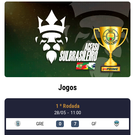
Jogos
1 º Rodada
28/05 - 11:00
GRE
0
7
GF