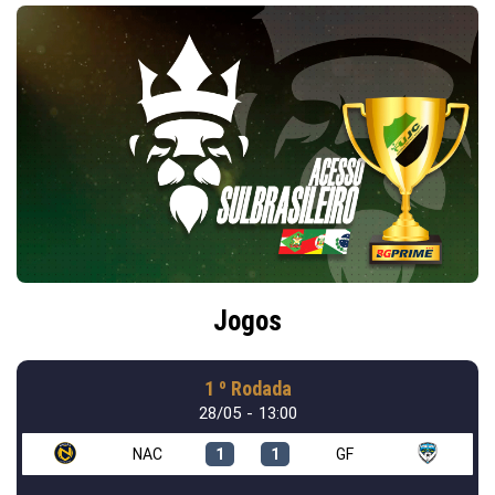
Jogos
1 º Rodada
28/05 - 13:00
NAC
1
1
GF