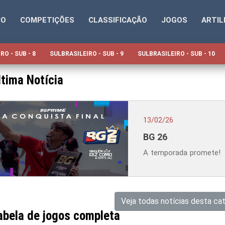
IO
COMPETIÇÕES
CLASSIFICAÇÃO
JOGOS
ARTIL
RO - SUB - 8
SULBRASILEIRO - SUB - 9
SULBRASILEIRO - SUB - 10
ltima Notícia
13/02/26
BG 26
A temporada promete!
Veja todas notícias desta ca
abela de jogos completa