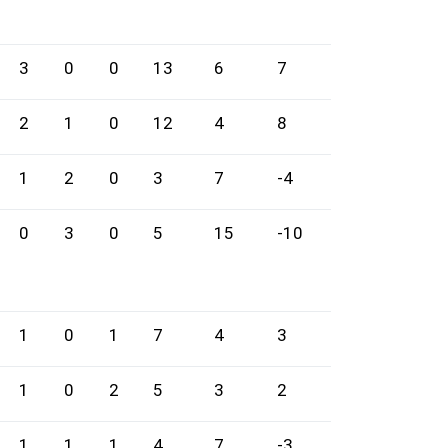
3
0
0
13
6
7
2
1
0
12
4
8
1
2
0
3
7
-4
0
3
0
5
15
-10
1
0
1
7
4
3
1
0
2
5
3
2
1
1
1
4
7
-3