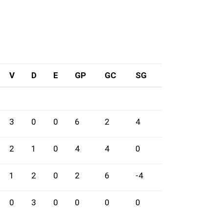
V
D
E
GP
GC
SG
3
0
0
6
2
4
2
1
0
4
4
0
1
2
0
2
6
-4
0
3
0
0
0
0