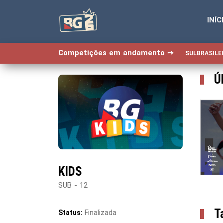
INÍC
Competições em andamento ➙
SULBRASILEI
Ú
KIDS
SUB - 12
T
Status:
Finalizada