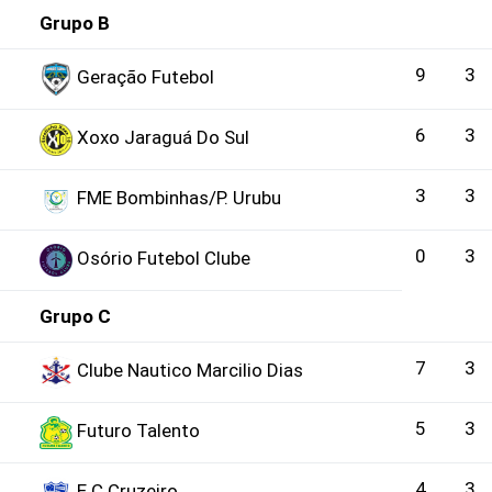
Grupo B
9
3
Geração Futebol
6
3
Xoxo Jaraguá Do Sul
3
3
FME Bombinhas/P. Urubu
0
3
Osório Futebol Clube
Grupo C
7
3
Clube Nautico Marcilio Dias
5
3
Futuro Talento
4
3
E.C Cruzeiro