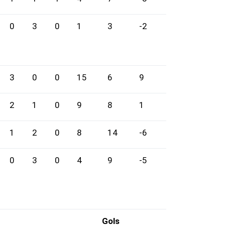
0
3
0
1
3
-2
3
0
0
15
6
9
2
1
0
9
8
1
1
2
0
8
14
-6
0
3
0
4
9
-5
Gols