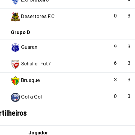
0
3
Desertores F.C
Grupo D
9
3
Guarani
6
3
Schuller Fut7
3
3
Brusque
0
3
Gol a Gol
rtilheiros
Jogador