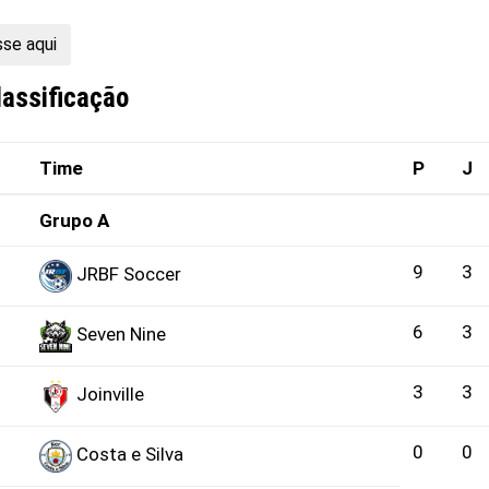
se aqui
lassificação
Time
P
J
Grupo A
9
3
JRBF Soccer
6
3
Seven Nine
3
3
Joinville
0
0
Costa e Silva