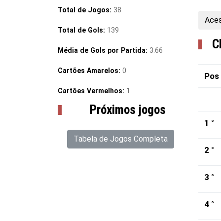
Total de Jogos:
38
Aces
Total de Gols:
139
C
Média de Gols por Partida:
3.66
Cartões Amarelos:
0
Pos
Cartões Vermelhos:
1
Próximos jogos
1 °
Tabela de Jogos Completa
2 °
3 °
4 °